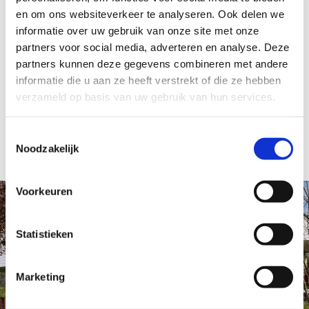
van de meest unieke golfbanen van de
en om ons websiteverkeer te analyseren. Ook delen we
Schotse westkust. Het park wordt onder
informatie over uw gebruik van onze site met onze
meer verhuurd door Hoseasons.
partners voor social media, adverteren en analyse. Deze
partners kunnen deze gegevens combineren met andere
informatie die u aan ze heeft verstrekt of die ze hebben
Terug naar overzicht
verzameld op basis van uw gebruik van hun services.
Toestemmingsselectie
Noodzakelijk
Voorkeuren
Statistieken
Marketing