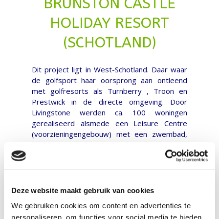
BRUNSTON CASTLE
HOLIDAY RESORT
(SCHOTLAND)
Dit project ligt in West-Schotland. Daar waar
de golfsport haar oorsprong aan ontleend
met golfresorts als Turnberry , Troon en
Prestwick in de directe omgeving. Door
Livingstone werden ca. 100 woningen
gerealiseerd alsmede een Leisure Centre
(voorzieningengebouw) met een zwembad,
restaurant en fitness ruimte. De woningen
werden aangepast aan de lokale eisen en de
lokale situatie. Er zijn 4-6- en 8
persoonswoningen gebouwd.
Deze website maakt gebruik van cookies
Het project is gerealiseerd in de periode
We gebruiken cookies om content en advertenties te
1996-1999 Het Resort is gelegen aan een
personaliseren, om functies voor social media te bieden