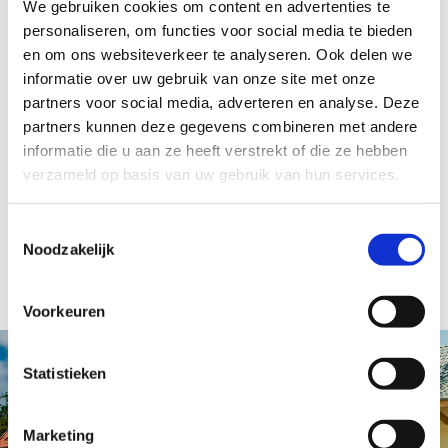
geschikt voor 4 tot 12 personen. De
We gebruiken cookies om content en advertenties te
architectuur van de woningen en
personaliseren, om functies voor social media te bieden
voorzieningen is gebaseerd op de
en om ons websiteverkeer te analyseren. Ook delen we
authentieke bebouwing uit de omgeving.
informatie over uw gebruik van onze site met onze
partners voor social media, adverteren en analyse. Deze
Het park is opgeleverd in 2017.
partners kunnen deze gegevens combineren met andere
informatie die u aan ze heeft verstrekt of die ze hebben
verzameld op basis van uw gebruik van hun services.
Terug naar overzicht
Toestemmingsselectie
Noodzakelijk
Voorkeuren
Statistieken
Marketing